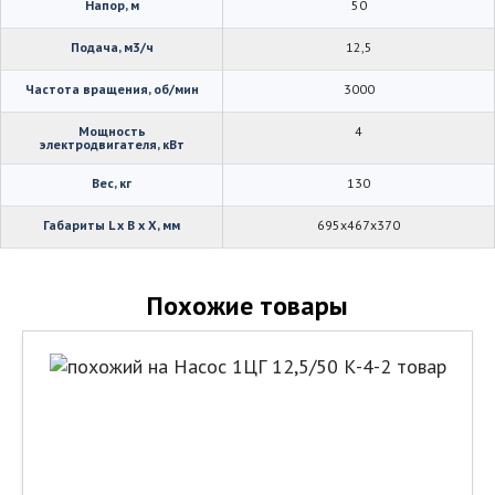
Напор, м
50
Подача, м3/ч
12,5
Частота вращения, об/мин
3000
Мощность
4
электродвигателя, кВт
Вес, кг
130
Габариты L x B x X, мм
695х467х370
Похожие товары